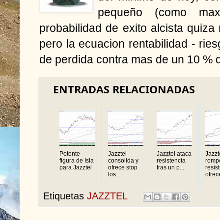
pequeño (como max
probabilidad de exito alcista qui
pero la ecuacion rentabilidad - rie
de perdida contra mas de un 10 % d
ENTRADAS RELACIONADAS
Potente
Jazztel
Jazztel ataca
Jazzt
figura de Isla
consolida y
resistencia
romp
para Jazztel
ofrece stop
tras un p...
resis
los...
ofrece
Etiquetas
JAZZTEL