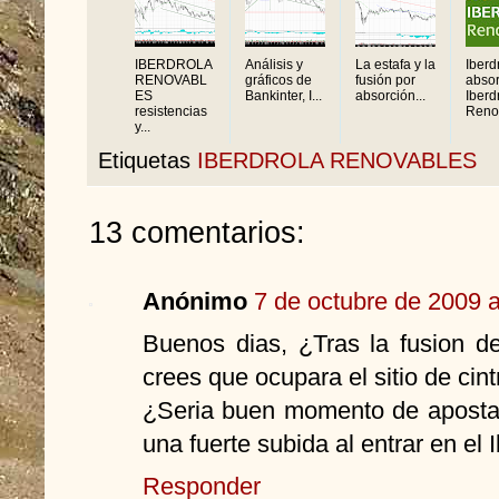
IBERDROLA
Análisis y
La estafa y la
Iberd
RENOVABL
gráficos de
fusión por
abso
ES
Bankinter, I...
absorción...
Iberd
resistencias
Renov
y...
Etiquetas
IBERDROLA RENOVABLES
13 comentarios:
Anónimo
7 de octubre de 2009 a
Buenos dias, ¿Tras la fusion de 
crees que ocupara el sitio de cint
¿Seria buen momento de apostar
una fuerte subida al entrar en el
Responder