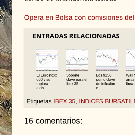
Opera en Bolsa con comisiones del
ENTRADAS RELACIONADAS
El Eurostoxx
Soporte
Los 9250
Wall 
600 y su
clave para el
punto clave
arrast
ruptura
Ibex 35
de inflexión
Ibex a
alcis...
e...
Etiquetas
IBEX 35
,
INDICES BURSATIL
16 comentarios: