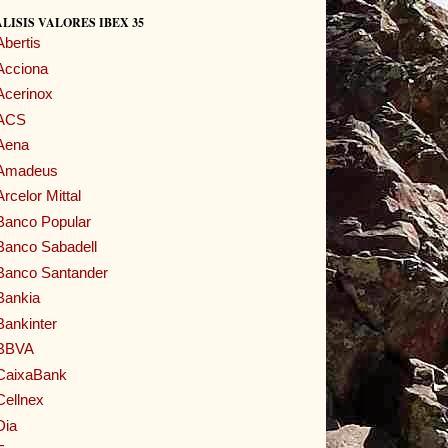
LISIS VALORES IBEX 35
Abertis
Acciona
Acerinox
ACS
Aena
Amadeus
Arcelor Mittal
Banco Popular
Banco Sabadell
Banco Santander
Bankia
Bankinter
BBVA
CaixaBank
Cellnex
Dia