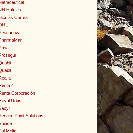
Natraceutical
NH Hoteles
Nicolás Correa
OHL
Pescanova
PharmaMar
Prisa
Prosegur
Quabit
Quabit
Realia
Renta 4
Renta Corporación
Reyal Urbis
Sacyr
Service Point Solutions
Sniace
Sol Melia