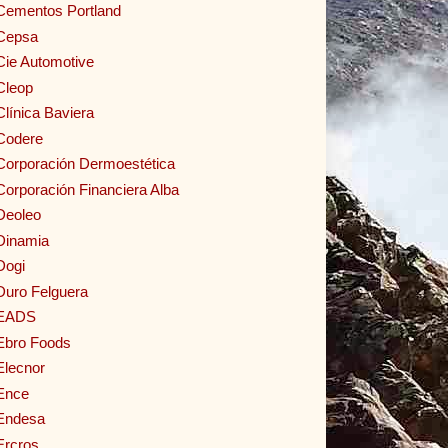
Cementos Portland
Cepsa
Cie Automotive
Cleop
Clínica Baviera
Codere
Corporación Dermoestética
Corporación Financiera Alba
Deoleo
Dinamia
Dogi
Duro Felguera
EADS
Ebro Foods
Elecnor
Ence
Endesa
Ercros