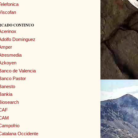
Telefonica
Viscofan
RCADO CONTINUO
Acerinox
Adolfo Dominguez
Amper
Atresmedia
Azkoyen
Banco de Valencia
Banco Pastor
Banesto
Bankia
Biosearch
CAF
CAM
Campofrio
Catalana Occidente