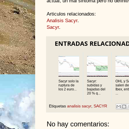
actual, un mal sintoma pero no definiti
Articulos relacionados:
Analisis Sacyr
.
Sacyr
.
ENTRADAS RELACIONA
Sacyr solo la
Sacyr:
OHL y S
ruptura de
subidas y
salen de
los 2 euro...
bajadas del
Ibex, en
20 % q...
...
Etiquetas
analisis sacyr
,
SACYR
No hay comentarios: