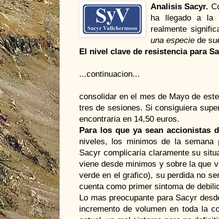
Analisis Sacyr.
Co
ha llegado a la 
realmente signifi
una especie
de sue
El nivel clave de resistencia para S
...continuacion...
consolidar en el mes de Mayo de este 
tres de sesiones. Si consiguiera supera
encontraria en 14,50 euros.
Para los que ya sean accionistas 
niveles, los minimos de la semana 
Sacyr complicaria claramente su situa
viene desde minimos y sobre la que v
verde en el grafico), su perdida no ser
cuenta como primer sintoma de debili
Lo mas preocupante para Sacyr desde e
incremento de volumen en toda la co