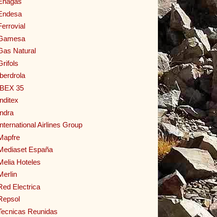
Enagas
Endesa
Ferrovial
Gamesa
Gas Natural
Grifols
Iberdrola
IBEX 35
Inditex
Indra
International Airlines Group
Mapfre
Mediaset España
Melia Hoteles
Merlin
Red Electrica
Repsol
Tecnicas Reunidas