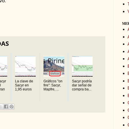
vo.
ME
DAS
acyr
La clave de
Gráficos "on
Sacyr podría
l
Sacyr en
fire": Sacyr,
dar señal de
tran
1,95 euros
Mapfre, ...
compra ba...