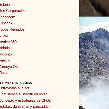
Solaria
Sos Corporación
Tecnocom
Tubacex
Tubos Reunidos
Urbas
Vertice 360
Vidrala
Vocento
Vueling
Zardoya Otis
Zinkia
CIONES DESTACADAS
Entrevistas al autor
Comisiones al invertir en bolsa
Concepto y estrategias de CFDs
Estafas, denuncias y gansadas