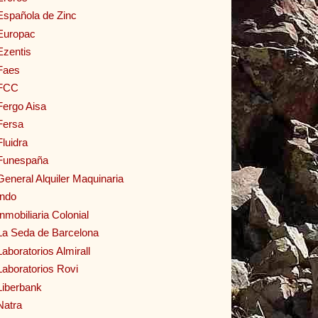
Española de Zinc
Europac
Ezentis
Faes
FCC
Fergo Aisa
Fersa
Fluidra
Funespaña
General Alquiler Maquinaria
Indo
Inmobiliaria Colonial
La Seda de Barcelona
Laboratorios Almirall
Laboratorios Rovi
Liberbank
Natra