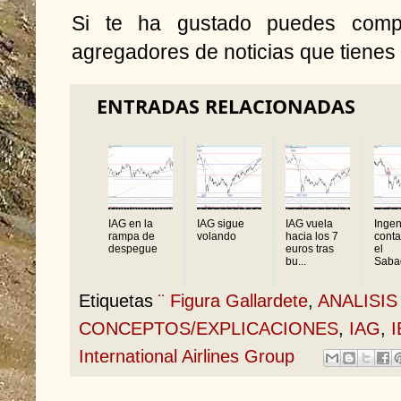
Si te ha gustado puedes compa
agregadores de noticias que tienes 
ENTRADAS RELACIONADAS
IAG en la
IAG sigue
IAG vuela
Ingen
rampa de
volando
hacia los 7
conta
despegue
euros tras
el
bu...
Sabad
Etiquetas
¨ Figura Gallardete
,
ANALISIS
CONCEPTOS/EXPLICACIONES
,
IAG
,
I
International Airlines Group