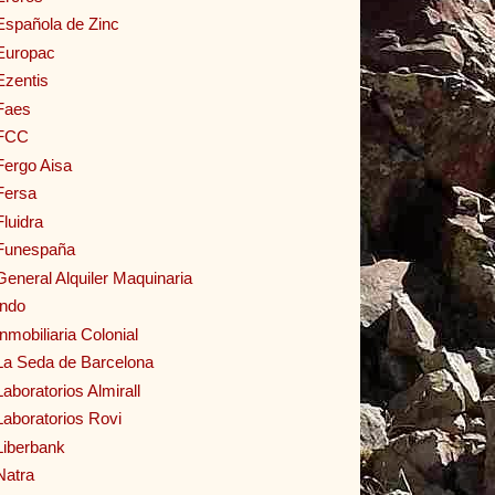
Española de Zinc
Europac
Ezentis
Faes
FCC
Fergo Aisa
Fersa
Fluidra
Funespaña
General Alquiler Maquinaria
Indo
Inmobiliaria Colonial
La Seda de Barcelona
Laboratorios Almirall
Laboratorios Rovi
Liberbank
Natra