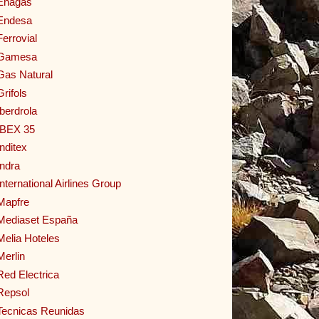
Enagas
Endesa
Ferrovial
Gamesa
Gas Natural
Grifols
Iberdrola
IBEX 35
Inditex
Indra
International Airlines Group
Mapfre
Mediaset España
Melia Hoteles
Merlin
Red Electrica
Repsol
Tecnicas Reunidas