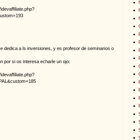
idevaffiliate.php?
custom=193
se dedica a ls inversiones, y es profesor de seminarios o
 por si os interesa echarle un ojo:
idevaffiliate.php?
PAL&custom=185