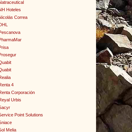
Natraceutical
NH Hoteles
Nicolás Correa
OHL
Pescanova
PharmaMar
Prisa
Prosegur
Quabit
Quabit
Realia
Renta 4
Renta Corporación
Reyal Urbis
Sacyr
Service Point Solutions
Sniace
Sol Melia