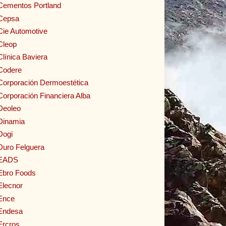
Cementos Portland
Cepsa
Cie Automotive
Cleop
Clínica Baviera
Codere
Corporación Dermoestética
Corporación Financiera Alba
Deoleo
Dinamia
Dogi
Duro Felguera
EADS
Ebro Foods
Elecnor
Ence
Endesa
Ercros