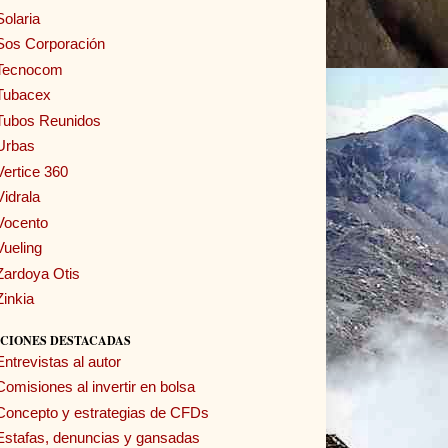
Solaria
Sos Corporación
Tecnocom
Tubacex
Tubos Reunidos
Urbas
Vertice 360
Vidrala
Vocento
Vueling
Zardoya Otis
Zinkia
CIONES DESTACADAS
Entrevistas al autor
Comisiones al invertir en bolsa
Concepto y estrategias de CFDs
Estafas, denuncias y gansadas