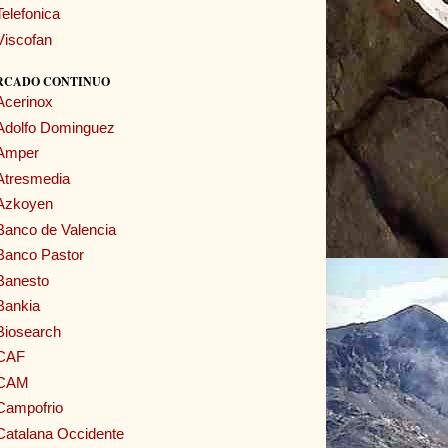
Telefonica
Viscofan
RCADO CONTINUO
Acerinox
Adolfo Dominguez
Amper
Atresmedia
Azkoyen
Banco de Valencia
Banco Pastor
Banesto
Bankia
Biosearch
CAF
CAM
Campofrio
Catalana Occidente