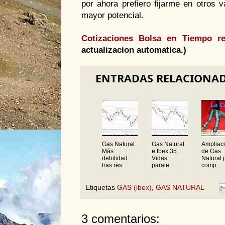
por ahora prefiero fijarme en otros 
mayor potencial.
Cotizaciones Bolsa en Tiempo re
actualizacion automatica.)
ENTRADAS RELACIONA
Gas Natural:
Gas Natural
Ampliac
Más
e Ibex 35:
de Gas
debilidad
Vidas
Natural 
tras res...
parale...
comp...
Etiquetas
GAS (ibex)
,
GAS NATURAL
3 comentarios: