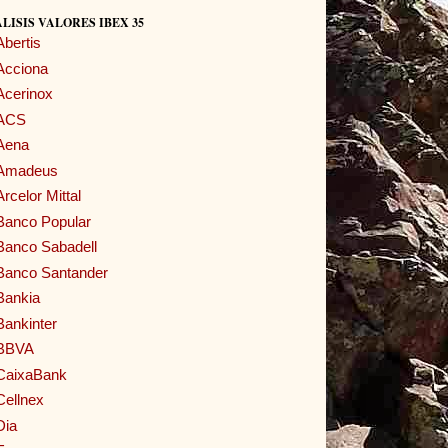
LISIS VALORES IBEX 35
Abertis
Acciona
Acerinox
ACS
Aena
Amadeus
Arcelor Mittal
Banco Popular
Banco Sabadell
Banco Santander
Bankia
Bankinter
BBVA
CaixaBank
Cellnex
Dia