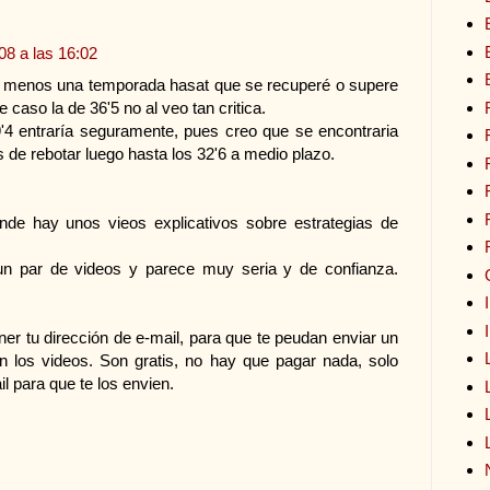
08 a las 16:02
al menos una temporada hasat que se recuperé o supere
 caso la de 36'5 no al veo tan critica.
29'4 entraría seguramente, pues creo que se encontraria
 de rebotar luego hasta los 32'6 a medio plazo.
de hay unos vieos explicativos sobre estrategias de
un par de videos y parece muy seria y de confianza.
ner tu dirección de e-mail, para que te peudan enviar un
an los videos. Son gratis, no hay que pagar nada, solo
l para que te los envien.