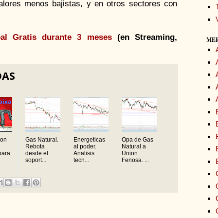
valores menos bajistas, y en otros sectores con
al Gratis durante 3 meses
(en Streaming,
ME
DAS
ion
Gas Natural.
Energeticas
Opa de Gas
Rebota
al poder.
Natural a
para
desde el
Analisis
Union
soport...
tecn...
Fenosa. ...