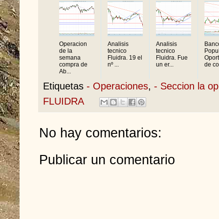
Operacion
Analisis
Analisis
Banc
de la
tecnico
tecnico
Popul
semana
Fluidra. 19 el
Fluidra. Fue
Opor
compra de
nº ...
un er...
de co
Ab...
Etiquetas
- Operaciones
,
- Seccion la o
FLUIDRA
No hay comentarios:
Publicar un comentario