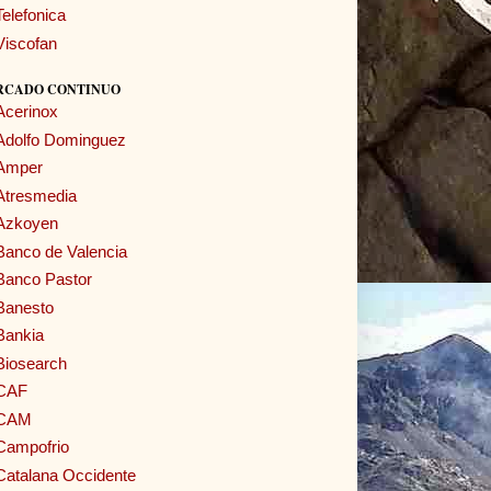
Telefonica
Viscofan
RCADO CONTINUO
Acerinox
Adolfo Dominguez
Amper
Atresmedia
Azkoyen
Banco de Valencia
Banco Pastor
Banesto
Bankia
Biosearch
CAF
CAM
Campofrio
Catalana Occidente