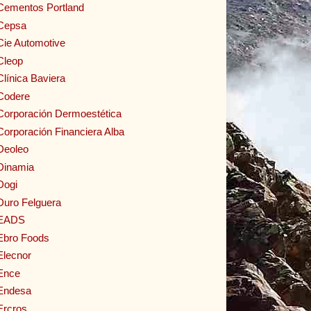
Cementos Portland
Cepsa
Cie Automotive
Cleop
Clínica Baviera
Codere
Corporación Dermoestética
Corporación Financiera Alba
Deoleo
Dinamia
Dogi
Duro Felguera
EADS
Ebro Foods
Elecnor
Ence
Endesa
Ercros