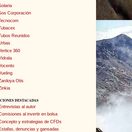
Solaria
Sos Corporación
Tecnocom
Tubacex
Tubos Reunidos
Urbas
Vertice 360
Vidrala
Vocento
Vueling
Zardoya Otis
Zinkia
CIONES DESTACADAS
Entrevistas al autor
Comisiones al invertir en bolsa
Concepto y estrategias de CFDs
Estafas, denuncias y gansadas