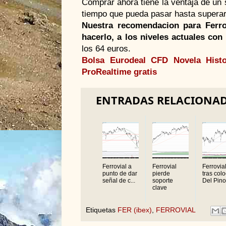
Comprar ahora tiene la ventaja de un 
tiempo que pueda pasar hasta superar
Nuestra recomendacion para Ferro
hacerlo, a los niveles actuales con
los 64 euros.
Bolsa
Eurodeal CFD
Novela Histo
ProRealtime gratis
ENTRADAS RELACIONA
Ferrovial a
Ferrovial
Ferrovia
punto de dar
pierde
tras col
señal de c...
soporte
Del Pino.
clave
Etiquetas
FER (ibex)
,
FERROVIAL