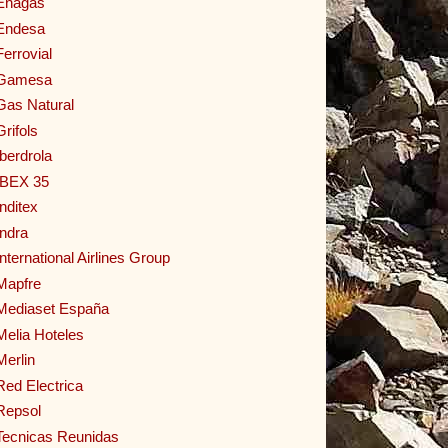
Enagas
Endesa
Ferrovial
Gamesa
Gas Natural
Grifols
Iberdrola
IBEX 35
Inditex
Indra
International Airlines Group
Mapfre
Mediaset España
Melia Hoteles
Merlin
Red Electrica
Repsol
Tecnicas Reunidas