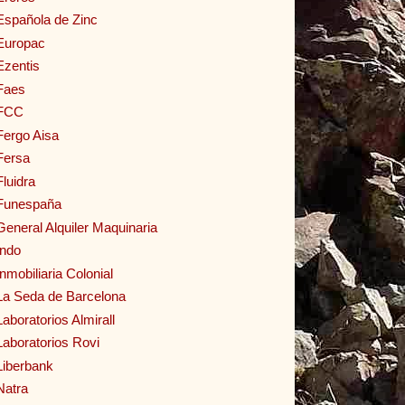
Española de Zinc
Europac
Ezentis
Faes
FCC
Fergo Aisa
Fersa
Fluidra
Funespaña
General Alquiler Maquinaria
Indo
Inmobiliaria Colonial
La Seda de Barcelona
Laboratorios Almirall
Laboratorios Rovi
Liberbank
Natra