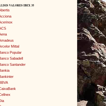
LISIS VALORES IBEX 35
Abertis
Acciona
Acerinox
ACS
Aena
Amadeus
Arcelor Mittal
Banco Popular
Banco Sabadell
Banco Santander
Bankia
Bankinter
BBVA
CaixaBank
Cellnex
Dia