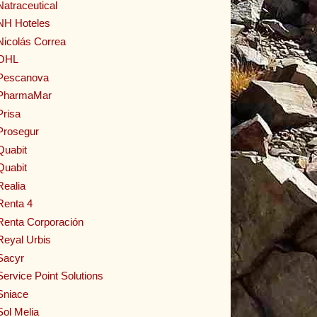
Natraceutical
NH Hoteles
Nicolás Correa
OHL
Pescanova
PharmaMar
Prisa
Prosegur
Quabit
Quabit
Realia
Renta 4
Renta Corporación
Reyal Urbis
Sacyr
Service Point Solutions
Sniace
Sol Melia