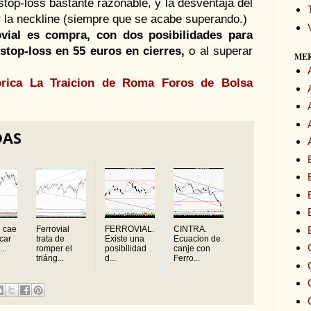
stop-loss bastante razonable, y la desventaja del
 la neckline (siempre que se acabe superando.)
vial es compra, con dos posibilidades para
 stop-loss en 55 euros en cierres,
o al superar
ME
rica
La Traicion de Roma
Foros de Bolsa
DAS
l cae
Ferrovial
FERROVIAL.
CINTRA.
ocar
trata de
Existe una
Ecuacion de
..
romper el
posibilidad
canje con
triáng...
d...
Ferro...