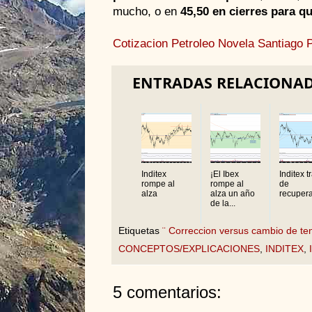
mucho, o en
45,50 en cierres para q
Cotizacion Petroleo
Novela
Santiago P
ENTRADAS RELACIONA
Inditex
¡El Ibex
Inditex t
rompe al
rompe al
de
alza
alza un año
recuper
de la...
Etiquetas
¨ Correccion versus cambio de te
CONCEPTOS/EXPLICACIONES
,
INDITEX
,
5 comentarios: