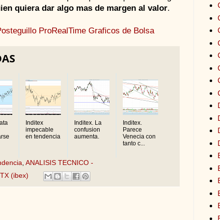
uien quiera dar algo mas de margen al valor
.
osteguillo
ProRealTime
Graficos de Bolsa
DAS
rata
Inditex
Inditex. La
Inditex.
impecable
confusion
Parece
arse
en tendencia
aumenta.
Venecia con
tanto c...
ndencia
,
ANALISIS TECNICO -
ITX (ibex)