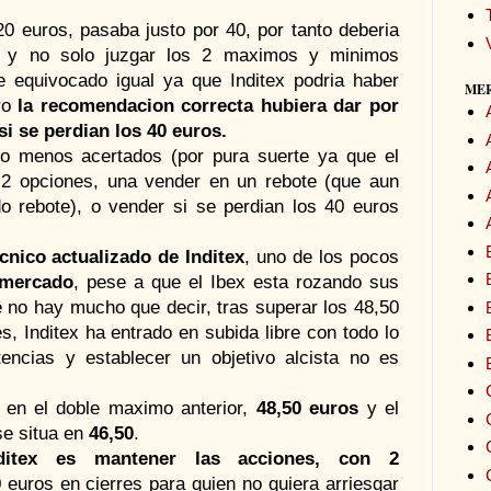
20 euros, pasaba justo por 40, por tanto deberia
o y no solo juzgar los 2 maximos y minimos
 equivocado igual ya que Inditex podria haber
ME
ero
la recomendacion correcta hubiera dar por
i se perdian los 40 euros.
o menos acertados (por pura suerte ya que el
a 2 opciones, una vender en un rebote (que aun
 rebote), o vender si se perdian los 40 euros
ecnico actualizado de Inditex
, uno de los pocos
 mercado
, pese a que el Ibex esta rozando sus
 no hay mucho que decir, tras superar los 48,50
, Inditex ha entrado en subida libre con todo lo
encias y establecer un objetivo alcista no es
o en el doble maximo anterior,
48,50 euros
y el
se situa en
46,50
.
ditex es mantener las acciones, con 2
0 euros en cierres para quien no quiera arriesgar