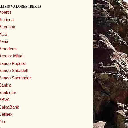
LISIS VALORES IBEX 35
Abertis
Acciona
Acerinox
ACS
Aena
Amadeus
Arcelor Mittal
Banco Popular
Banco Sabadell
Banco Santander
Bankia
Bankinter
BBVA
CaixaBank
Cellnex
Dia