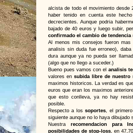
alcista de todo el movimiento desde 
haber tenido en cuenta este hech
decrecientes. Aunque podria haberme
bajado de 40 euros y luego subir, p
confirmado el cambio de tendencia s
Al menos mis consejos fueron mas 
analisis sin duda fue erroneo), dab
dura aunque ya no pueda ser llamado
(algo que no llego a suceder.)
Bueno pues vamos con el
analisis t
valores en
subida libre de nuestro
maximos historicos. La verdad es que
euros que eran los maximos anteriores
que esto conlleva, ya no hay resist
posible.
Respecto a los
soportes
, el primer
siguiente aunque no lo haya dibujado 
Nuestra
recomendacion para In
posibilidades de stop-loss
, en 47,7