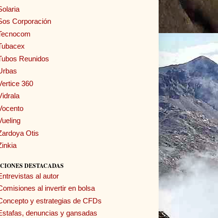
Solaria
Sos Corporación
Tecnocom
Tubacex
Tubos Reunidos
Urbas
Vertice 360
Vidrala
Vocento
Vueling
Zardoya Otis
Zinkia
CIONES DESTACADAS
Entrevistas al autor
Comisiones al invertir en bolsa
Concepto y estrategias de CFDs
Estafas, denuncias y gansadas