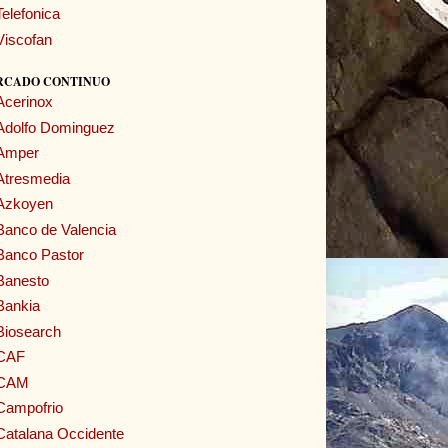
Telefonica
Viscofan
RCADO CONTINUO
Acerinox
Adolfo Dominguez
Amper
Atresmedia
Azkoyen
Banco de Valencia
Banco Pastor
Banesto
Bankia
Biosearch
CAF
CAM
Campofrio
Catalana Occidente