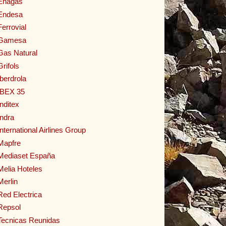
Enagas
Endesa
Ferrovial
Gamesa
Gas Natural
Grifols
Iberdrola
IBEX 35
Inditex
Indra
International Airlines Group
Mapfre
Mediaset España
Melia Hoteles
Merlin
Red Electrica
Repsol
Tecnicas Reunidas