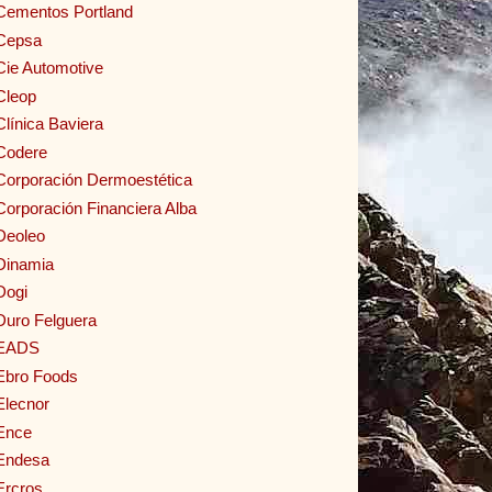
Cementos Portland
Cepsa
Cie Automotive
Cleop
Clínica Baviera
Codere
Corporación Dermoestética
Corporación Financiera Alba
Deoleo
Dinamia
Dogi
Duro Felguera
EADS
Ebro Foods
Elecnor
Ence
Endesa
Ercros