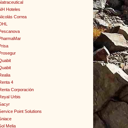
Natraceutical
NH Hoteles
Nicolás Correa
OHL
Pescanova
PharmaMar
Prisa
Prosegur
Quabit
Quabit
Realia
Renta 4
Renta Corporación
Reyal Urbis
Sacyr
Service Point Solutions
Sniace
Sol Melia