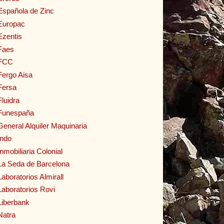
Española de Zinc
Europac
Ezentis
Faes
FCC
Fergo Aisa
Fersa
Fluidra
Funespaña
General Alquiler Maquinaria
Indo
Inmobiliaria Colonial
La Seda de Barcelona
Laboratorios Almirall
Laboratorios Rovi
Liberbank
Natra