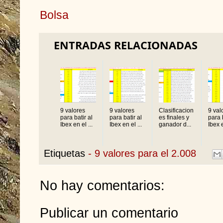
Bolsa
ENTRADAS RELACIONADAS
9 valores
9 valores
Clasificacion
9 val
para batir al
para batir al
es finales y
para b
Ibex en el ...
Ibex en el ...
ganador d...
Ibex e
Etiquetas
- 9 valores para el 2.008
No hay comentarios:
Publicar un comentario