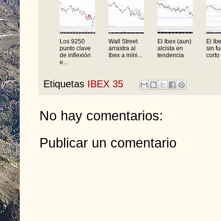
Los 9250
Wall Street
El Ibex (aun)
El Ib
punto clave
arrastra al
alcista en
sin f
de inflexión
Ibex a míni...
tendencia
corto 
e...
Etiquetas
IBEX 35
No hay comentarios:
Publicar un comentario