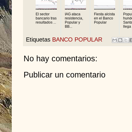
El sector
IAG ataca
Fiesta alcista
Popul
bancario tras
resistencia,
en el Banco
hund
resultados ...
Popular y
Popular
Sant
BB...
llega 
Etiquetas
BANCO POPULAR
No hay comentarios:
Publicar un comentario