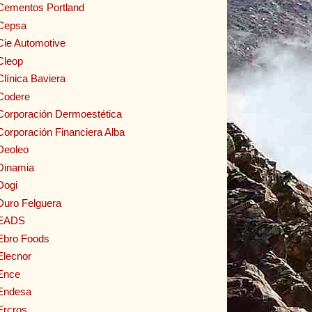
Cementos Portland
Cepsa
Cie Automotive
Cleop
Clínica Baviera
Codere
Corporación Dermoestética
Corporación Financiera Alba
Deoleo
Dinamia
Dogi
Duro Felguera
EADS
Ebro Foods
Elecnor
Ence
Endesa
Ercros