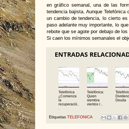
en gráfico semanal, una de las fo
tendencia bajista. Aunque Telefónica 
un cambio de tendencia, lo cierto es
paso adelante muy importante, lo que
rebote que se agote por debajo de los
Si caen los mínimos semanales el obje
ENTRADAS RELACIONA
Telefónica
Telefónica:
Telefóni
¿Comienza
Quien
Dividen
la
siembra
Deuda
recuperació..
vientos r...
.
Etiquetas
TELEFONICA