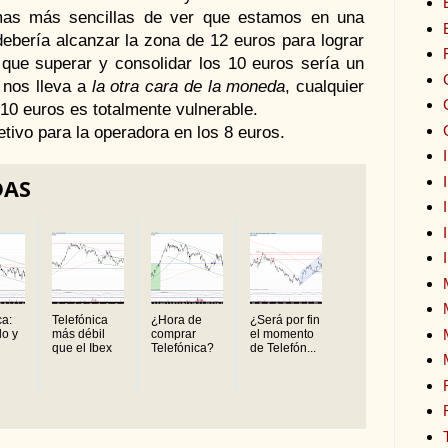
rmas más sencillas de ver que estamos en una
debería alcanzar la zona de 12 euros para lograr
 que superar y consolidar los 10 euros sería un
 nos lleva a
la otra cara de la moneda
, cualquier
 10 euros es totalmente vulnerable.
tivo para la operadora en los 8 euros.
DAS
ca:
Telefónica
¿Hora de
¿Será por fin
do y
más débil
comprar
el momento
que el Ibex
Telefónica?
de Telefón...