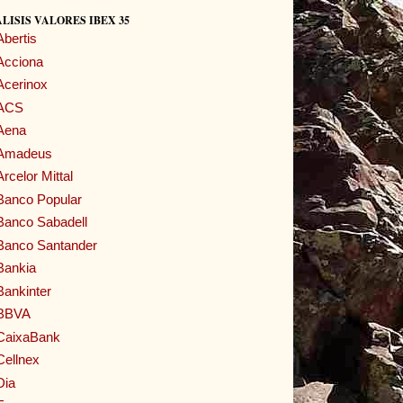
LISIS VALORES IBEX 35
Abertis
Acciona
Acerinox
ACS
Aena
Amadeus
Arcelor Mittal
Banco Popular
Banco Sabadell
Banco Santander
Bankia
Bankinter
BBVA
CaixaBank
Cellnex
Dia