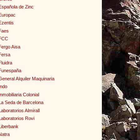
Española de Zinc
Europac
Ezentis
Faes
FCC
Fergo Aisa
Fersa
Fluidra
Funespaña
General Alquiler Maquinaria
Indo
Inmobiliaria Colonial
La Seda de Barcelona
Laboratorios Almirall
Laboratorios Rovi
Liberbank
Natra