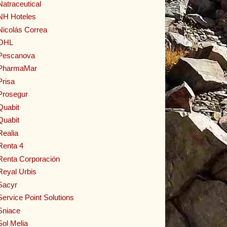
Natraceutical
NH Hoteles
Nicolás Correa
OHL
Pescanova
PharmaMar
Prisa
Prosegur
Quabit
Quabit
Realia
Renta 4
Renta Corporación
Reyal Urbis
Sacyr
Service Point Solutions
Sniace
Sol Melia