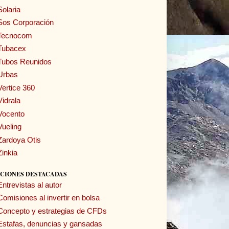
Solaria
Sos Corporación
Tecnocom
Tubacex
Tubos Reunidos
Urbas
Vertice 360
Vidrala
Vocento
Vueling
Zardoya Otis
Zinkia
CIONES DESTACADAS
Entrevistas al autor
Comisiones al invertir en bolsa
Concepto y estrategias de CFDs
Estafas, denuncias y gansadas