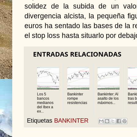
solidez de la subida de un valo
divergencia alcista, la pequeña fi
euros ha sentado las bases de la r
el stop loss hasta situarlo por deba
ENTRADAS RELACIONADAS
Los 5
Bankinter
Bankinter: Al
Banki
bancos
rompe
asalto de los
tras 
medianos
resistencias
máximos...
resul
del Ibex a
ex...
Etiquetas
BANKINTER