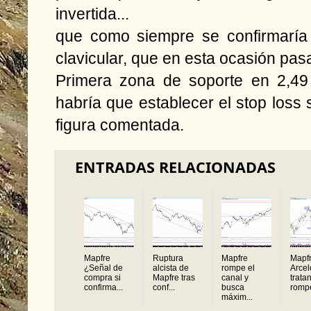
invertida...
que como siempre se confirmaría 
clavicular, que en esta ocasión pas
Primera zona de soporte en 2,49 
habría que establecer el stop los
figura comentada.
ENTRADAS RELACIONADAS
Mapfre
Ruptura
Mapfre
Mapfr
¿Señal de
alcista de
rompe el
Arcel
compra si
Mapfre tras
canal y
trata
confirma...
conf...
busca
rompe
máxim...