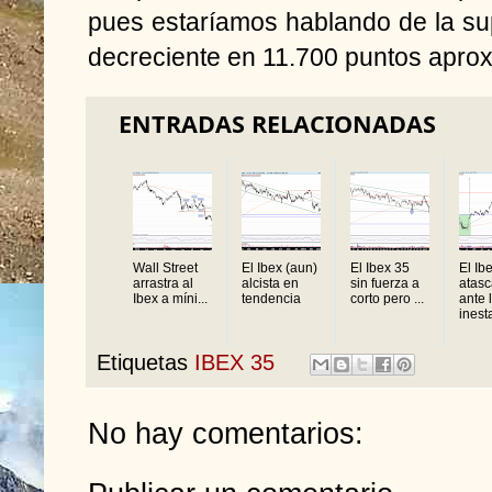
pues estaríamos hablando de la su
decreciente en 11.700 puntos apr
ENTRADAS RELACIONADAS
Wall Street
El Ibex (aun)
El Ibex 35
El Ib
arrastra al
alcista en
sin fuerza a
atas
Ibex a míni...
tendencia
corto pero ...
ante 
inesta
Etiquetas
IBEX 35
No hay comentarios: