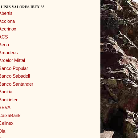
LISIS VALORES IBEX 35
Abertis
Acciona
Acerinox
ACS
Aena
Amadeus
Arcelor Mittal
Banco Popular
Banco Sabadell
Banco Santander
Bankia
Bankinter
BBVA
CaixaBank
Cellnex
Dia