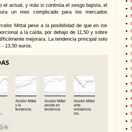
 el actual, y más si continúa el sesgo bajista, el
gura un mes complicado para los mercados
lor Mittal pese a la posibilidad de que en los
rcional a la caída, por debajo de 11,50 y sobre
díficilmente mejorara. La tendencia principal solo
 - 13,50 euros.
DAS
Arcelor Mittal
Arcelor Mittal
Arcelor Mittal
y la
alcista en
ante
e
tendencia
tendencia
resistencia
...
cla...