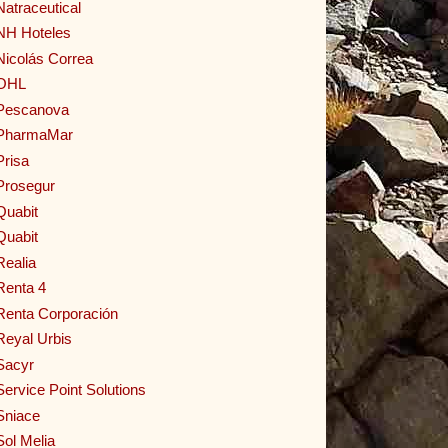
Natraceutical
NH Hoteles
Nicolás Correa
OHL
Pescanova
PharmaMar
Prisa
Prosegur
Quabit
Quabit
Realia
Renta 4
Renta Corporación
Reyal Urbis
Sacyr
Service Point Solutions
Sniace
Sol Melia