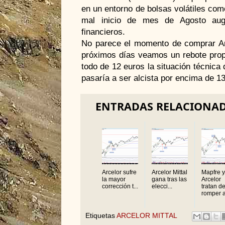
en un entorno de bolsas volátiles como
mal inicio de mes de Agosto au
financieros.
No parece el momento de comprar Arce
próximos días veamos un rebote propo
todo de 12 euros la situación técnica 
pasaría a ser alcista por encima de 13
ENTRADAS RELACIONA
Arcelor sufre
Arcelor Mittal
Mapfre y
la mayor
gana tras las
Arcelor
corrección t...
elecci...
tratan d
romper a
Etiquetas
ARCELOR MITTAL