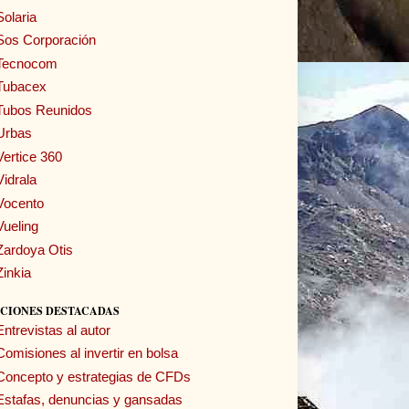
Solaria
Sos Corporación
Tecnocom
Tubacex
Tubos Reunidos
Urbas
Vertice 360
Vidrala
Vocento
Vueling
Zardoya Otis
Zinkia
CIONES DESTACADAS
Entrevistas al autor
Comisiones al invertir en bolsa
Concepto y estrategias de CFDs
Estafas, denuncias y gansadas