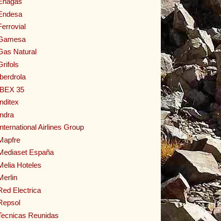
Enagas
Endesa
Ferrovial
Gamesa
Gas Natural
Grifols
Iberdrola
IBEX 35
Inditex
Indra
International Airlines Group
Mapfre
Mediaset España
Melia Hoteles
Merlin
Red Electrica
Repsol
Tecnicas Reunidas