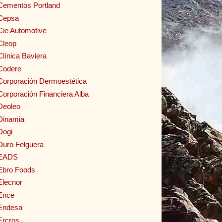
Cementos Portland
Cepsa
Cie Automotive
Cleop
Clínica Baviera
Codere
Corporación Dermoestética
Corporación Financiera Alba
Deoleo
Dinamia
Dogi
Duro Felguera
EADS
Ebro Foods
Elecnor
Ence
Endesa
Ercros