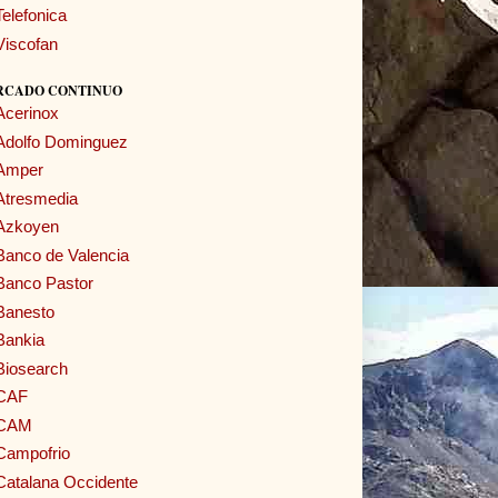
Telefonica
Viscofan
RCADO CONTINUO
Acerinox
Adolfo Dominguez
Amper
Atresmedia
Azkoyen
Banco de Valencia
Banco Pastor
Banesto
Bankia
Biosearch
CAF
CAM
Campofrio
Catalana Occidente