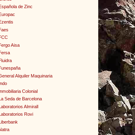
Española de Zinc
Europac
Ezentis
Faes
FCC
Fergo Aisa
Fersa
Fluidra
Funespaña
General Alquiler Maquinaria
Indo
Inmobiliaria Colonial
La Seda de Barcelona
Laboratorios Almirall
Laboratorios Rovi
Liberbank
Natra