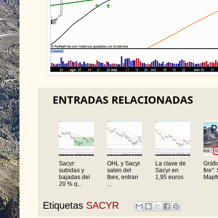
ENTRADAS RELACIONADAS
Sacyr:
OHL y Sacyr
La clave de
Gráfi
subidas y
salen del
Sacyr en
fire":
bajadas del
Ibex, entran
1,95 euros
Mapfre
20 % q...
...
Etiquetas
SACYR