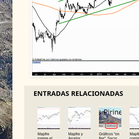
ENTRADAS RELACIONADAS
Mapfre
Mapfre y
Gráficos "on
Mapf
rompe el
Arcelor
fire": Sacyr,
corri