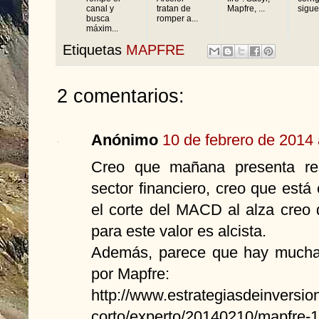
canal y
tratan de
Mapfre, ...
sigue
busca
romper a...
máxim...
Etiquetas
MAPFRE
2 comentarios:
Anónimo
10 de febrero de 2014 
Creo que mañana presenta res
sector financiero, creo que es
el corte del MACD al alza creo 
para este valor es alcista.
Además, parece que hay mucha
por Mapfre:
http://www.estrategiasdeinversion
corto/experto/20140210/mapfre-1