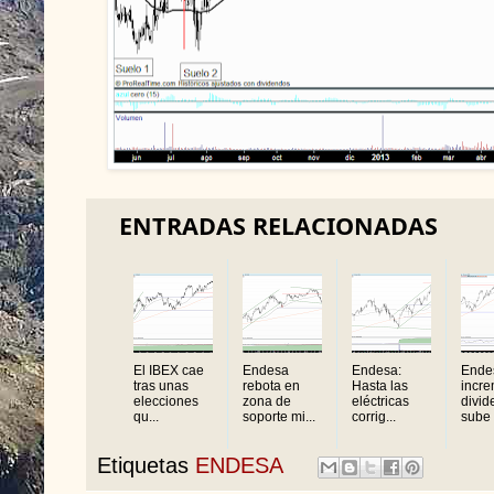
ENTRADAS RELACIONADAS
El IBEX cae
Endesa
Endesa:
Ende
tras unas
rebota en
Hasta las
incr
elecciones
zona de
eléctricas
divid
qu...
soporte mi...
corrig...
sube .
Etiquetas
ENDESA