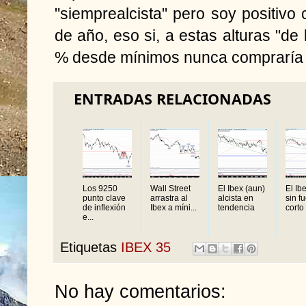
"siemprealcista" pero soy positivo 
de año, eso si, a estas alturas "de 
% desde mínimos nunca compraría sin
ENTRADAS RELACIONADAS
Los 9250
Wall Street
El Ibex (aun)
El Ib
punto clave
arrastra al
alcista en
sin f
de inflexión
Ibex a míni...
tendencia
corto 
e...
Etiquetas
IBEX 35
No hay comentarios: