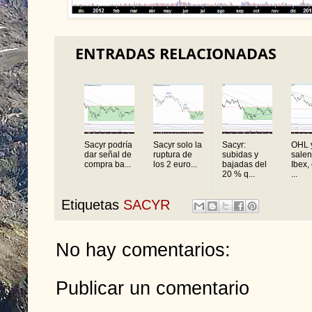
ENTRADAS RELACIONADAS
Sacyr podría
Sacyr solo la
Sacyr:
OHL 
dar señal de
ruptura de
subidas y
salen
compra ba...
los 2 euro...
bajadas del
Ibex,
20 % q...
...
Etiquetas
SACYR
No hay comentarios:
Publicar un comentario