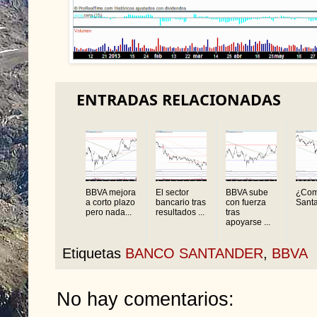
ENTRADAS RELACIONADAS
BBVA mejora
El sector
BBVA sube
¿Com
a corto plazo
bancario tras
con fuerza
Sant
pero nada...
resultados ...
tras
apoyarse ...
Etiquetas
BANCO SANTANDER
,
BBVA
No hay comentarios: