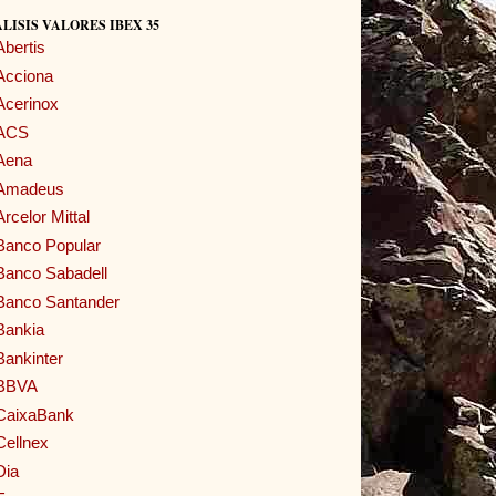
LISIS VALORES IBEX 35
Abertis
Acciona
Acerinox
ACS
Aena
Amadeus
Arcelor Mittal
Banco Popular
Banco Sabadell
Banco Santander
Bankia
Bankinter
BBVA
CaixaBank
Cellnex
Dia