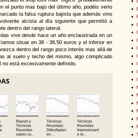
en el punto mas bajo del último año, podéis verlo
marcado la falsa ruptura bajista que además vino
olvente alcista al día siguiente que permitió a
e dentro del rango lateral.
das vive desde hace un año enclaustrada en un
ríamos situar en 38 - 38,50 euros y el inferior en
anezca dentro del rango poco interés mas allá de
das al suelo y techo del mismo, algo complicado
al no está excesivamente definido.
DAS
s
Repsol y
Técnicas
Técnicas
s
Técnicas
Reunidas:
Reunidas:
da
Reunidas
Dificultades
Impresionant
.
suben co...
en ...
e re...