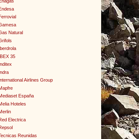
Enagas
Endesa
Ferrovial
Gamesa
Gas Natural
Grifols
Iberdrola
IBEX 35
Inditex
Indra
International Airlines Group
Mapfre
Mediaset España
Melia Hoteles
Merlin
Red Electrica
Repsol
Tecnicas Reunidas