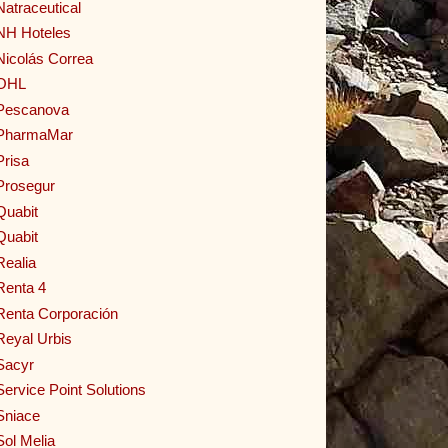
Natraceutical
NH Hoteles
Nicolás Correa
OHL
Pescanova
PharmaMar
Prisa
Prosegur
Quabit
Quabit
Realia
Renta 4
Renta Corporación
Reyal Urbis
Sacyr
Service Point Solutions
Sniace
Sol Melia