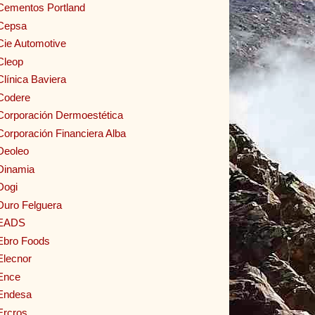
Cementos Portland
Cepsa
Cie Automotive
Cleop
Clínica Baviera
Codere
Corporación Dermoestética
Corporación Financiera Alba
Deoleo
Dinamia
Dogi
Duro Felguera
EADS
Ebro Foods
Elecnor
Ence
Endesa
Ercros