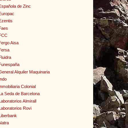
Española de Zinc
Europac
Ezentis
Faes
FCC
Fergo Aisa
Fersa
Fluidra
Funespaña
General Alquiler Maquinaria
Indo
Inmobiliaria Colonial
La Seda de Barcelona
Laboratorios Almirall
Laboratorios Rovi
Liberbank
Natra