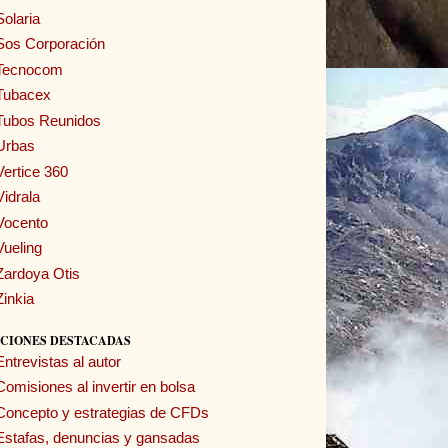
Solaria
Sos Corporación
Tecnocom
Tubacex
Tubos Reunidos
Urbas
Vertice 360
Vidrala
Vocento
Vueling
Zardoya Otis
Zinkia
CIONES DESTACADAS
Entrevistas al autor
Comisiones al invertir en bolsa
Concepto y estrategias de CFDs
Estafas, denuncias y gansadas