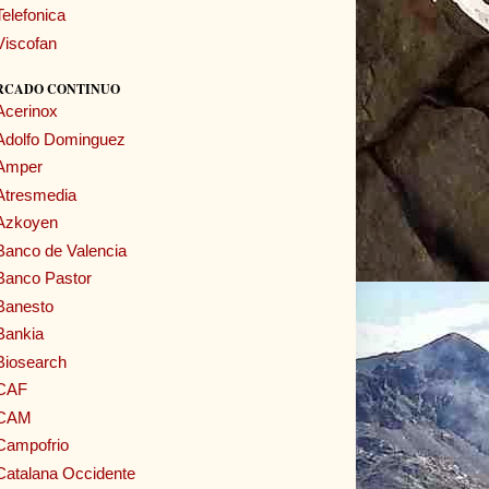
Telefonica
Viscofan
RCADO CONTINUO
Acerinox
Adolfo Dominguez
Amper
Atresmedia
Azkoyen
Banco de Valencia
Banco Pastor
Banesto
Bankia
Biosearch
CAF
CAM
Campofrio
Catalana Occidente