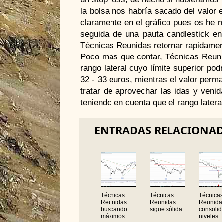
la bolsa nos habría sacado del valor 
claramente en el gráfico pues os he 
seguida de una pauta candlestick env
Técnicas Reunidas retornar rapidament
Poco mas que contar, Técnicas Reuni
rango lateral cuyo límite superior pod
32 - 33 euros, mientras el valor perm
tratar de aprovechar las idas y veni
teniendo en cuenta que el rango later
ENTRADAS RELACIONA
Técnicas
Técnicas
Técnica
Reunidas
Reunidas
Reunida
buscando
sigue sólida
consoli
máximos ...
niveles..