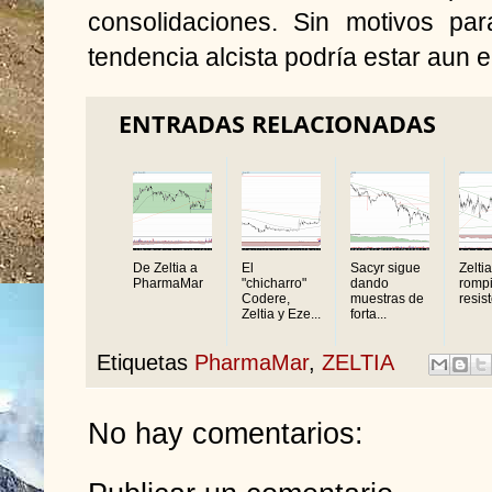
consolidaciones. Sin motivos pa
tendencia alcista podría estar aun 
ENTRADAS RELACIONADAS
De Zeltia a
El
Sacyr sigue
Zelti
PharmaMar
"chicharro"
dando
romp
Codere,
muestras de
resis
Zeltia y Eze...
forta...
Etiquetas
PharmaMar
,
ZELTIA
No hay comentarios: