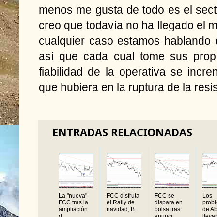
menos me gusta de todo es el sec
creo que todavía no ha llegado el m
cualquier caso estamos hablando 
así que cada cual tome sus propi
fiabilidad de la operativa se inc
que hubiera en la ruptura de la resi
ENTRADAS RELACIONADAS
La "nueva"
FCC disfruta
FCC se
Los
FCC tras la
el Rally de
dispara en
prob
ampliación
navidad, B...
bolsa tras
de A
d...
anunci...
llevan