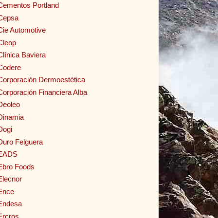
Cementos Portland
Cepsa
Cie Automotive
Cleop
Clínica Baviera
Codere
Corporación Dermoestética
Corporación Financiera Alba
Deoleo
Dinamia
Dogi
Duro Felguera
EADS
Ebro Foods
Elecnor
Ence
Endesa
Ercros