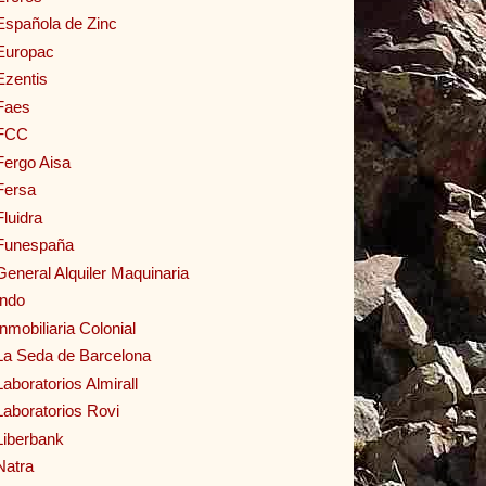
Española de Zinc
Europac
Ezentis
Faes
FCC
Fergo Aisa
Fersa
Fluidra
Funespaña
General Alquiler Maquinaria
Indo
Inmobiliaria Colonial
La Seda de Barcelona
Laboratorios Almirall
Laboratorios Rovi
Liberbank
Natra