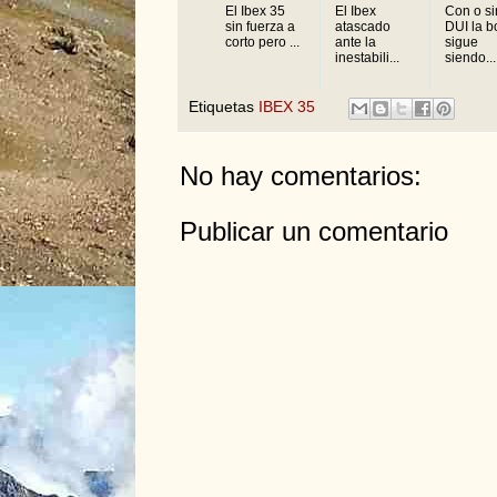
El Ibex 35
El Ibex
Con o si
sin fuerza a
atascado
DUI la b
corto pero ...
ante la
sigue
inestabili...
siendo...
Etiquetas
IBEX 35
No hay comentarios:
Publicar un comentario