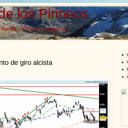
de los Pirineos
Ainsa - Pirineo Aragonés
to de giro alcista