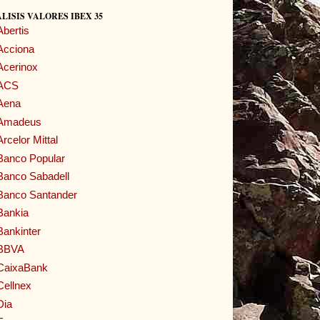
LISIS VALORES IBEX 35
Abertis
Acciona
Acerinox
ACS
Aena
Amadeus
Arcelor Mittal
Banco Popular
Banco Sabadell
Banco Santander
Bankia
Bankinter
BBVA
CaixaBank
Cellnex
Dia