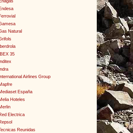
Enagas
Endesa
Ferrovial
Gamesa
Gas Natural
Grifols
Iberdrola
IBEX 35
Inditex
Indra
International Airlines Group
Mapfre
Mediaset España
Melia Hoteles
Merlin
Red Electrica
Repsol
Tecnicas Reunidas