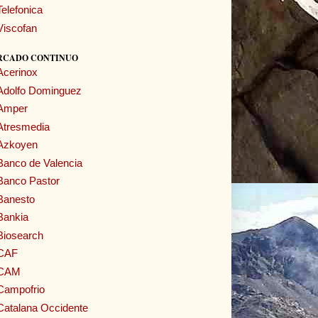
Telefonica
Viscofan
RCADO CONTINUO
Acerinox
Adolfo Dominguez
Amper
Atresmedia
Azkoyen
Banco de Valencia
Banco Pastor
Banesto
Bankia
Biosearch
CAF
CAM
Campofrio
Catalana Occidente