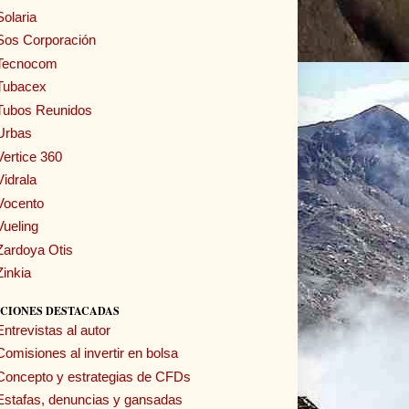
Solaria
Sos Corporación
Tecnocom
Tubacex
Tubos Reunidos
Urbas
Vertice 360
Vidrala
Vocento
Vueling
Zardoya Otis
Zinkia
CIONES DESTACADAS
Entrevistas al autor
Comisiones al invertir en bolsa
Concepto y estrategias de CFDs
Estafas, denuncias y gansadas