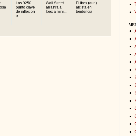
n
Los 9250
Wall Street
El Ibex (aun)
olsa
punto clave
arrastra al
alcista en
de inflexión
Ibex a míni...
tendencia
e...
ME