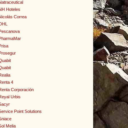
Natraceutical
NH Hoteles
Nicolás Correa
OHL
Pescanova
PharmaMar
Prisa
Prosegur
Quabit
Quabit
Realia
Renta 4
Renta Corporación
Reyal Urbis
Sacyr
Service Point Solutions
Sniace
Sol Melia