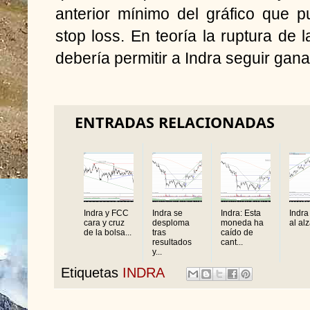
anterior mínimo del gráfico que 
stop loss. En teoría la ruptura de 
debería permitir a Indra seguir gana
ENTRADAS RELACIONADAS
Indra y FCC
Indra se
Indra: Esta
Indra
cara y cruz
desploma
moneda ha
al al
de la bolsa...
tras
caído de
resultados
cant...
y...
Etiquetas
INDRA