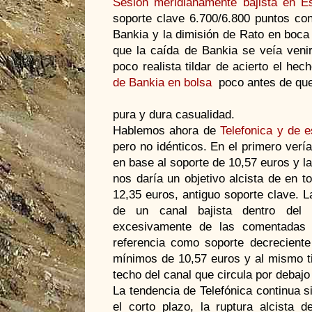
Sesión meridianamente bajista en E
soporte clave 6.700/6.800 puntos con
Bankia y la dimisión de Rato en boca
que la caída de Bankia se veía venir
poco realista tildar de acierto el he
de Bankia en bolsa
poco antes de que
pura y dura casualidad.
Hablemos ahora de
Telefonica y de 
pero no idénticos. En el primero vería
en base al soporte de 10,57 euros y la 
nos daría un objetivo alcista de en to
12,35 euros, antiguo soporte clave. L
de un canal bajista dentro del ra
excesivamente de las comentadas 
referencia como soporte decreciente 
mínimos de 10,57 euros y al mismo ti
techo del canal que circula por debajo
La tendencia de Telefónica continua 
el corto plazo, la ruptura alcista d