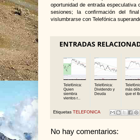
oportunidad de entrada especulativa 
sesiones; la confirmación del fin
vislumbrarse con Telefónica superand
ENTRADAS RELACIONA
Telefónica:
Telefónica:
Telefóni
Quien
Dividendo y
más déb
siembra
Deuda
que el I
vientos r...
Etiquetas
TELEFONICA
No hay comentarios: