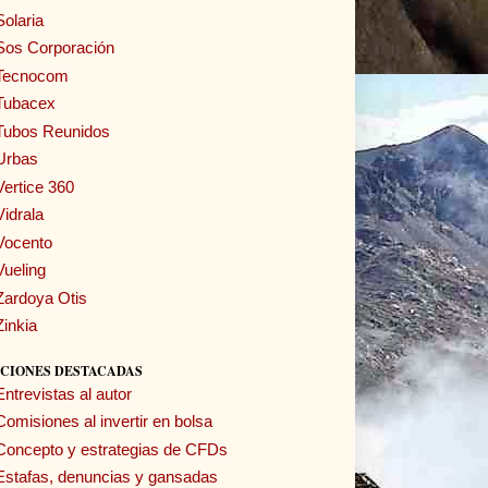
Solaria
Sos Corporación
Tecnocom
Tubacex
Tubos Reunidos
Urbas
Vertice 360
Vidrala
Vocento
Vueling
Zardoya Otis
Zinkia
CIONES DESTACADAS
Entrevistas al autor
Comisiones al invertir en bolsa
Concepto y estrategias de CFDs
Estafas, denuncias y gansadas