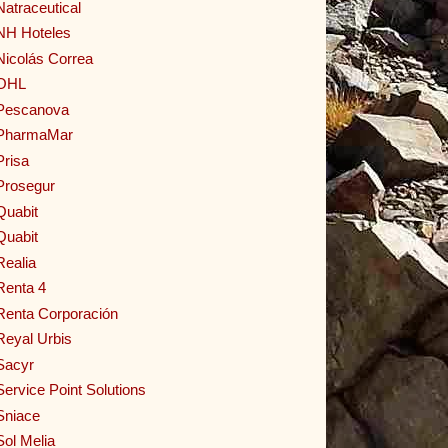
Natraceutical
NH Hoteles
Nicolás Correa
OHL
Pescanova
PharmaMar
Prisa
Prosegur
Quabit
Quabit
Realia
Renta 4
Renta Corporación
Reyal Urbis
Sacyr
Service Point Solutions
Sniace
Sol Melia