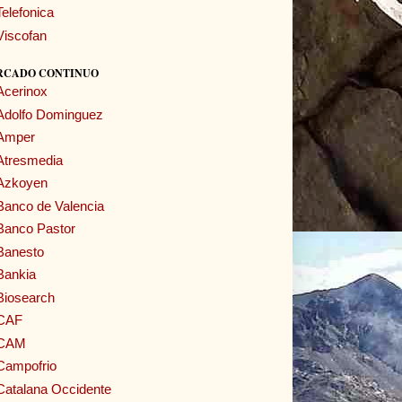
Telefonica
Viscofan
RCADO CONTINUO
Acerinox
Adolfo Dominguez
Amper
Atresmedia
Azkoyen
Banco de Valencia
Banco Pastor
Banesto
Bankia
Biosearch
CAF
CAM
Campofrio
Catalana Occidente