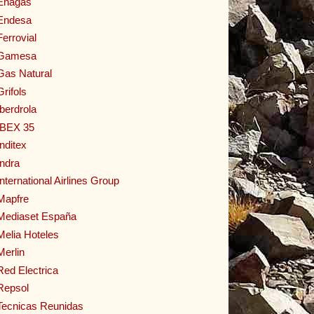
Enagas
Endesa
Ferrovial
Gamesa
Gas Natural
Grifols
Iberdrola
IBEX 35
Inditex
Indra
International Airlines Group
Mapfre
Mediaset España
Melia Hoteles
Merlin
Red Electrica
Repsol
Tecnicas Reunidas