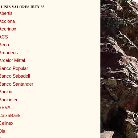
LISIS VALORES IBEX 35
Abertis
Acciona
Acerinox
ACS
Aena
Amadeus
Arcelor Mittal
Banco Popular
Banco Sabadell
Banco Santander
Bankia
Bankinter
BBVA
CaixaBank
Cellnex
Dia