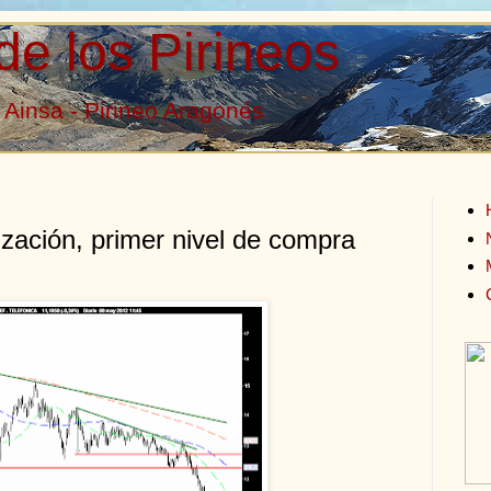
de los Pirineos
Ainsa - Pirineo Aragonés
tización, primer nivel de compra