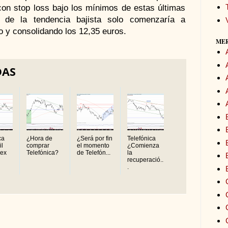
con stop loss bajo los mínimos de estas últimas
al de la tendencia bajista solo comenzaría a
o y consolidando los 12,35 euros.
ME
DAS
ca
¿Hora de
¿Será por fin
Telefónica
il
comprar
el momento
¿Comienza
bex
Telefónica?
de Telefón...
la
recuperació..
.