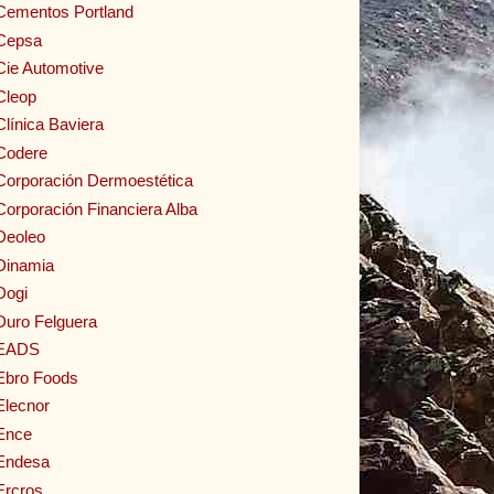
Cementos Portland
Cepsa
Cie Automotive
Cleop
Clínica Baviera
Codere
Corporación Dermoestética
Corporación Financiera Alba
Deoleo
Dinamia
Dogi
Duro Felguera
EADS
Ebro Foods
Elecnor
Ence
Endesa
Ercros