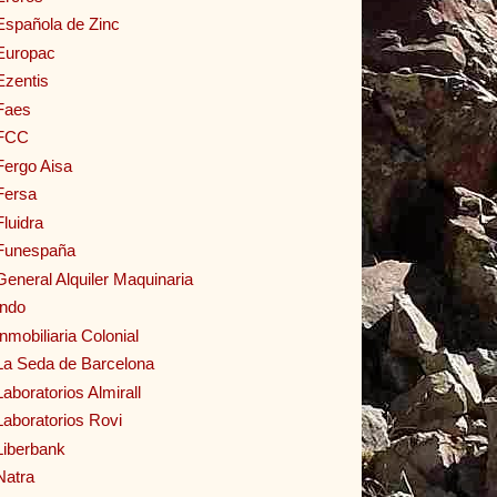
Española de Zinc
Europac
Ezentis
Faes
FCC
Fergo Aisa
Fersa
Fluidra
Funespaña
General Alquiler Maquinaria
Indo
Inmobiliaria Colonial
La Seda de Barcelona
Laboratorios Almirall
Laboratorios Rovi
Liberbank
Natra