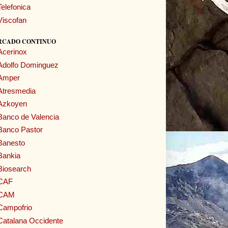
Telefonica
Viscofan
RCADO CONTINUO
Acerinox
Adolfo Dominguez
Amper
Atresmedia
Azkoyen
Banco de Valencia
Banco Pastor
Banesto
Bankia
Biosearch
CAF
CAM
Campofrio
Catalana Occidente