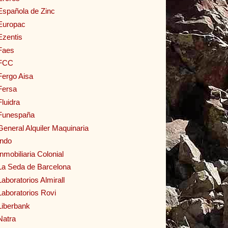
Española de Zinc
Europac
Ezentis
Faes
FCC
Fergo Aisa
Fersa
Fluidra
Funespaña
General Alquiler Maquinaria
Indo
Inmobiliaria Colonial
La Seda de Barcelona
Laboratorios Almirall
Laboratorios Rovi
Liberbank
Natra