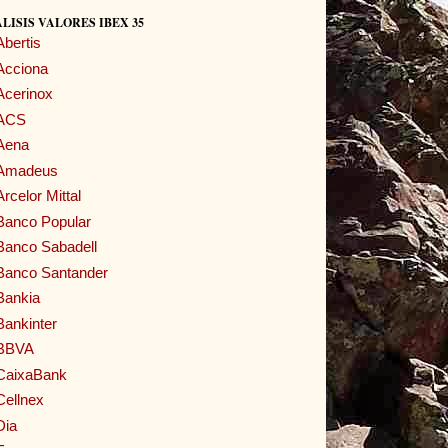
LISIS VALORES IBEX 35
Abertis
Acciona
Acerinox
ACS
Aena
Amadeus
Arcelor Mittal
Banco Popular
Banco Sabadell
Banco Santander
Bankia
Bankinter
BBVA
CaixaBank
Cellnex
Dia