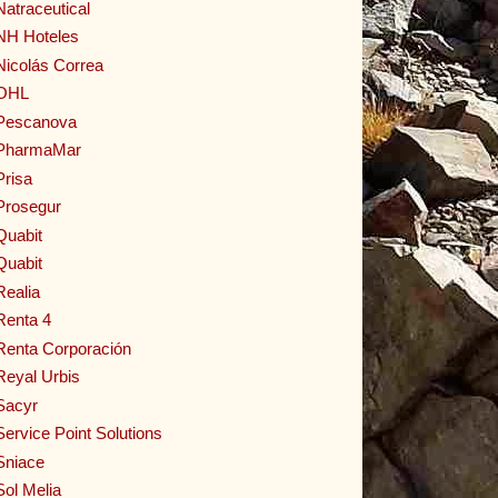
Natraceutical
NH Hoteles
Nicolás Correa
OHL
Pescanova
PharmaMar
Prisa
Prosegur
Quabit
Quabit
Realia
Renta 4
Renta Corporación
Reyal Urbis
Sacyr
Service Point Solutions
Sniace
Sol Melia