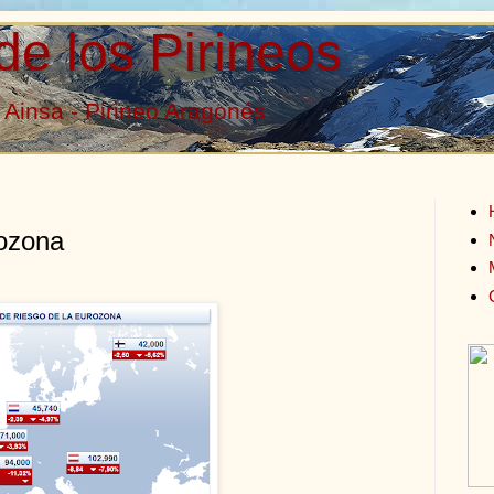
de los Pirineos
Ainsa - Pirineo Aragonés
rozona