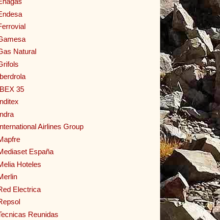
Enagas
Endesa
Ferrovial
Gamesa
Gas Natural
Grifols
Iberdrola
IBEX 35
Inditex
Indra
International Airlines Group
Mapfre
Mediaset España
Melia Hoteles
Merlin
Red Electrica
Repsol
Tecnicas Reunidas