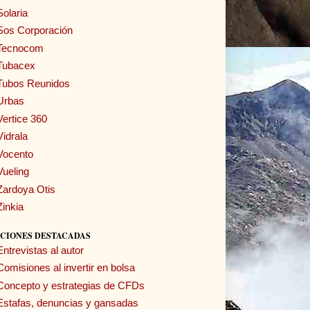
Solaria
Sos Corporación
Tecnocom
Tubacex
Tubos Reunidos
Urbas
Vertice 360
Vidrala
Vocento
Vueling
Zardoya Otis
Zinkia
CIONES DESTACADAS
Entrevistas al autor
Comisiones al invertir en bolsa
Concepto y estrategias de CFDs
Estafas, denuncias y gansadas