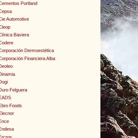
Cementos Portland
Cepsa
Cie Automotive
Cleop
Clínica Baviera
Codere
Corporación Dermoestética
Corporación Financiera Alba
Deoleo
Dinamia
Dogi
Duro Felguera
EADS
Ebro Foods
Elecnor
Ence
Endesa
Ercros