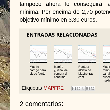
tampoco ahora lo conseguirá, 
mínima. Por encima de 2,70 potenc
objetivo mínimo en 3,30 euros.
ENTRADAS RELACIONADAS
Mapfre
Mapfre
Ruptura
Mapf
corrige pero
¿Señal de
alcista de
rompe
sigue fuerte
compra si
Mapfre tras
canal
confirma...
conf...
busc
máxim
Etiquetas
MAPFRE
2 comentarios: