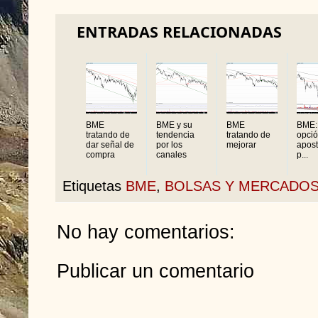
ENTRADAS RELACIONADAS
BME
BME y su
BME
BME:
tratando de
tendencia
tratando de
opció
dar señal de
por los
mejorar
apos
compra
canales
p...
Etiquetas
BME
,
BOLSAS Y MERCADO
No hay comentarios:
Publicar un comentario