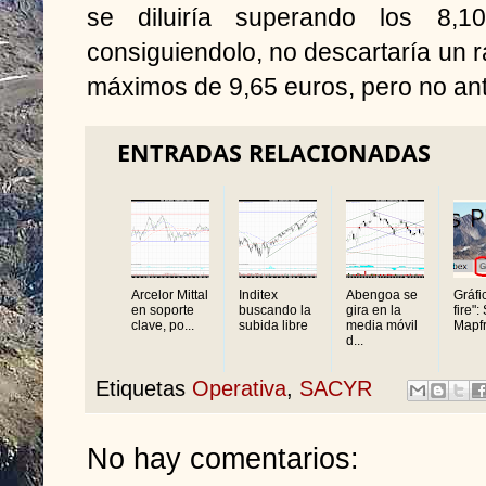
se diluiría superando los 8,1
consiguiendolo, no descartaría un ra
máximos de 9,65 euros, pero no an
ENTRADAS RELACIONADAS
Arcelor Mittal
Inditex
Abengoa se
Gráfi
en soporte
buscando la
gira en la
fire":
clave, po...
subida libre
media móvil
Mapfre
d...
Etiquetas
Operativa
,
SACYR
No hay comentarios: