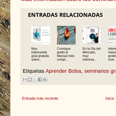
ENTRADAS RELACIONADAS
Muy
Consigue
En la Ola del
Inter
interesante
gratis el
Mercado,
manu
guía gratuita
Manual más
muy
grati
sobre...
compl...
interesa...
inve..
Etiquetas
Aprender Bolsa
,
seminarios gr
Entrada más reciente
Inicio