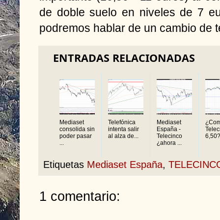
de doble suelo en niveles de 7 eu
podremos hablar de un cambio de te
ENTRADAS RELACIONADAS
Mediaset
Telefónica
Mediaset
¿Com
consolida sin
intenta salir
España -
Telec
poder pasar
al alza de...
Telecinco
6,50
...
¿ahora ...
Etiquetas
Mediaset España
,
TELECINC
1 comentario: