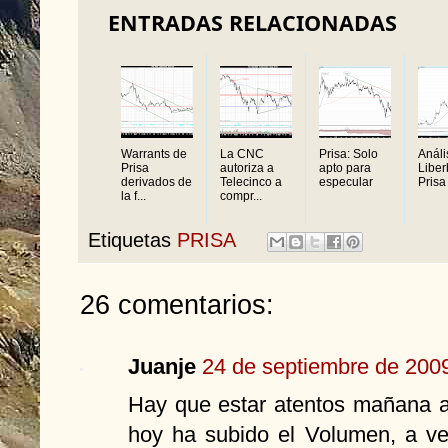
ENTRADAS RELACIONADAS
Warrants de
La CNC
Prisa: Solo
Análi
Prisa
autoriza a
apto para
Liber
derivados de
Telecinco a
especular
Prisa
la f...
compr...
Etiquetas
PRISA
26 comentarios:
Juanje
24 de septiembre de 2009
Hay que estar atentos mañana a
hoy ha subido el Volumen, a ver