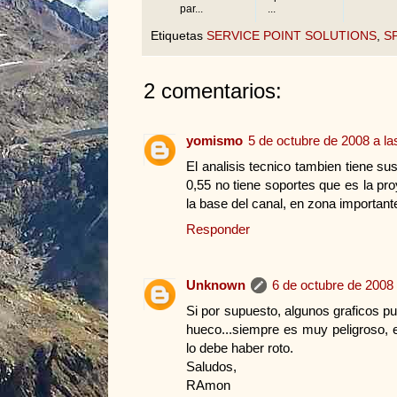
par...
...
Etiquetas
SERVICE POINT SOLUTIONS
,
S
2 comentarios:
yomismo
5 de octubre de 2008 a la
El analisis tecnico tambien tiene su
0,55 no tiene soportes que es la pro
la base del canal, en zona important
Responder
Unknown
6 de octubre de 2008 
Si por supuesto, algunos graficos p
hueco...siempre es muy peligroso, e
lo debe haber roto.
Saludos,
RAmon