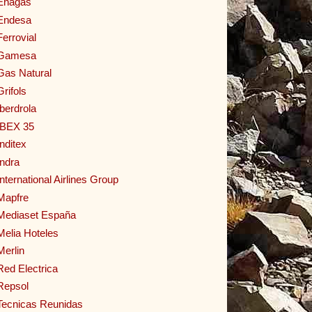
Enagas
Endesa
Ferrovial
Gamesa
Gas Natural
Grifols
Iberdrola
IBEX 35
Inditex
Indra
International Airlines Group
Mapfre
Mediaset España
Melia Hoteles
Merlin
Red Electrica
Repsol
Tecnicas Reunidas