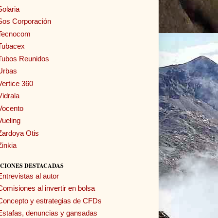
Solaria
Sos Corporación
Tecnocom
Tubacex
Tubos Reunidos
Urbas
Vertice 360
Vidrala
Vocento
Vueling
Zardoya Otis
Zinkia
CIONES DESTACADAS
Entrevistas al autor
Comisiones al invertir en bolsa
Concepto y estrategias de CFDs
Estafas, denuncias y gansadas