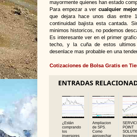
mayormente quienes han estado compr
Para empezar a ver
cualquier mejo
que dejara hace unos dias entre 1
continuidad bajista esta cantada. S
minimos historicos, no podemos desca
Es interesante ver en el primer graf
techo, y la cuña de estos ultimos
desenlace mas probable en una tenden
Cotizaciones de Bolsa Gratis en Ti
ENTRADAS RELACIONA
¿Están
Ampliacion
SERVIC
comprando
de SPS.
POINT
los
Como
SOLUTI
inversores
aprovechar
Incremen