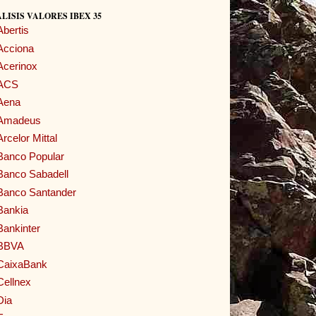
LISIS VALORES IBEX 35
Abertis
Acciona
Acerinox
ACS
Aena
Amadeus
Arcelor Mittal
Banco Popular
Banco Sabadell
Banco Santander
Bankia
Bankinter
BBVA
CaixaBank
Cellnex
Dia