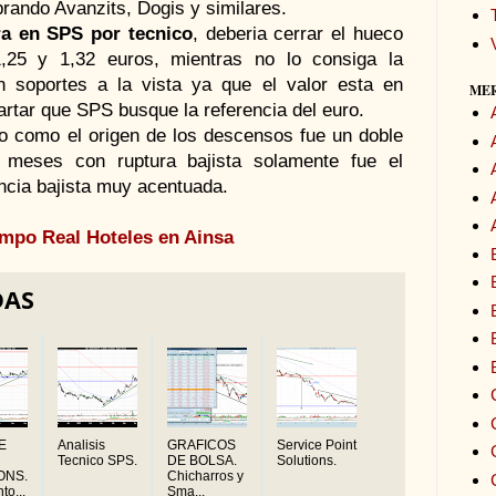
ando Avanzits, Dogis y similares.
ra en SPS por tecnico
, deberia cerrar el hueco
,25 y 1,32 euros, mientras no lo consiga la
in soportes a la vista ya que el valor esta en
ME
rtar que SPS busque la referencia del euro.
ico como el origen de los descensos fue un doble
 meses con ruptura bajista solamente fue el
cia bajista muy acentuada.
empo Real
Hoteles en Ainsa
DAS
E
Analisis
GRAFICOS
Service Point
Tecnico SPS.
DE BOLSA.
Solutions.
ONS.
Chicharros y
to...
Sma...