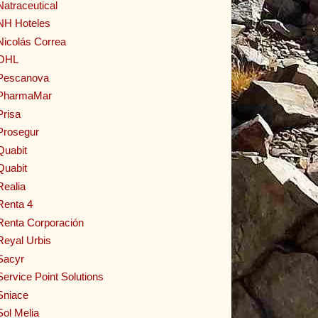
Natraceutical
NH Hoteles
Nicolás Correa
OHL
Pescanova
PharmaMar
Prisa
Prosegur
Quabit
Quabit
Realia
Renta 4
Renta Corporación
Reyal Urbis
Sacyr
Service Point Solutions
Sniace
Sol Melia