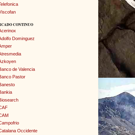
Telefonica
Viscofan
RCADO CONTINUO
Acerinox
Adolfo Dominguez
Amper
Atresmedia
Azkoyen
Banco de Valencia
Banco Pastor
Banesto
Bankia
Biosearch
CAF
CAM
Campofrio
Catalana Occidente