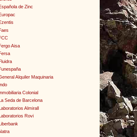
Española de Zinc
Europac
Ezentis
Faes
FCC
Fergo Aisa
Fersa
Fluidra
Funespaña
General Alquiler Maquinaria
Indo
Inmobiliaria Colonial
La Seda de Barcelona
Laboratorios Almirall
Laboratorios Rovi
Liberbank
Natra