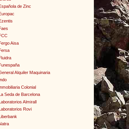
Española de Zinc
Europac
Ezentis
Faes
FCC
Fergo Aisa
Fersa
Fluidra
Funespaña
General Alquiler Maquinaria
Indo
Inmobiliaria Colonial
La Seda de Barcelona
Laboratorios Almirall
Laboratorios Rovi
Liberbank
Natra