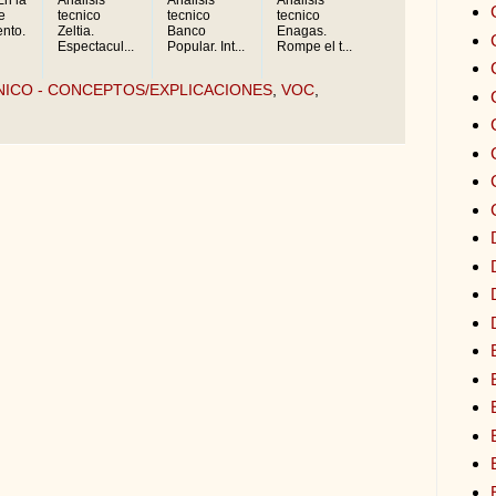
e
tecnico
tecnico
tecnico
nto.
Zeltia.
Banco
Enagas.
Espectacul...
Popular. Int...
Rompe el t...
NICO - CONCEPTOS/EXPLICACIONES
,
VOC
,