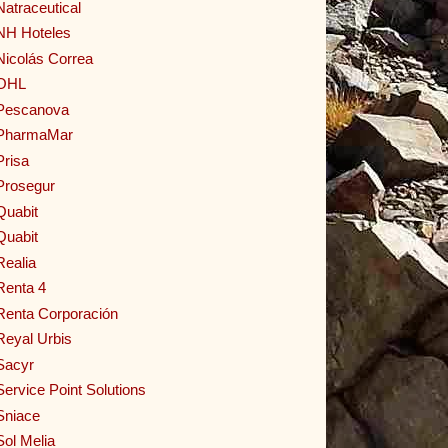
Natraceutical
NH Hoteles
Nicolás Correa
OHL
Pescanova
PharmaMar
Prisa
Prosegur
Quabit
Quabit
Realia
Renta 4
Renta Corporación
Reyal Urbis
Sacyr
Service Point Solutions
Sniace
Sol Melia