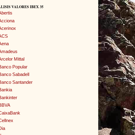
LISIS VALORES IBEX 35
Abertis
Acciona
Acerinox
ACS
Aena
Amadeus
Arcelor Mittal
Banco Popular
Banco Sabadell
Banco Santander
Bankia
Bankinter
BBVA
CaixaBank
Cellnex
Dia