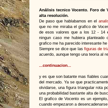
Análisis tecnico Vocento. Foro de 
alta resolución.
De paso que hablabamos en el
anali
que no me miraba el grafico de Voce
de esos valores que a los 12 - 14
ningun caso me hubiera planteado 
grafico me ha parecido interesante he 
Siempre se dice que las
figuras de tr
acuerdo, aunque tengo una teoria al r
...continuacion...
y es que son batante mas fiables cua
del mercado. Ya se que practicamente
olvidarse, una figura triangular rota p
una probabilidad bastante alta de busc
El grafico de Vocento es un ejemplo, 
cuando empezaron a desencadenarse las