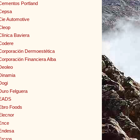
Cementos Portland
Cepsa
Cie Automotive
Cleop
Clínica Baviera
Codere
Corporación Dermoestética
Corporación Financiera Alba
Deoleo
Dinamia
Dogi
Duro Felguera
EADS
Ebro Foods
Elecnor
Ence
Endesa
Ercros