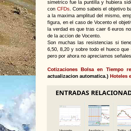
simetrico fue la puntilla y hubiera 
con
CFDs
. Como sabeis el objetivo ba
a la maxima amplitud del mismo, emp
figura, en el caso de Vocento el objeti
la verdad es que tras caer 6 euros n
de la accion de Vocento.
Son muchas las resistencias si tiene
6,50, 8,20 y sobre todo el hueco que
pero por ahora no apreciamos señales 
Cotizaciones Bolsa en Tiempo re
actualizacion automatica.)
Hoteles 
ENTRADAS RELACIONA
Vocento,
Analisis y
Zeltia. ¿