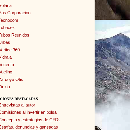
Solaria
Sos Corporación
Tecnocom
Tubacex
Tubos Reunidos
Urbas
Vertice 360
Vidrala
Vocento
Vueling
Zardoya Otis
Zinkia
CIONES DESTACADAS
Entrevistas al autor
Comisiones al invertir en bolsa
Concepto y estrategias de CFDs
Estafas, denuncias y gansadas