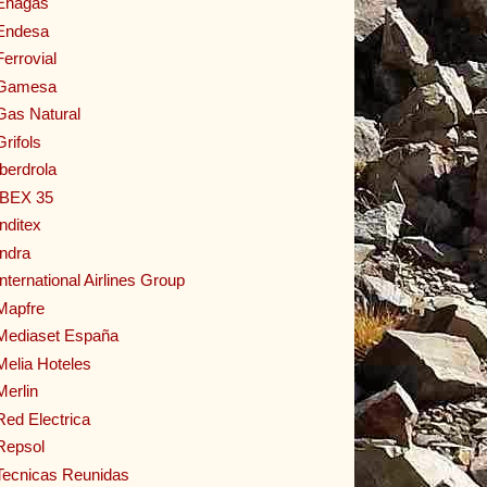
Enagas
Endesa
Ferrovial
Gamesa
Gas Natural
Grifols
Iberdrola
IBEX 35
Inditex
Indra
International Airlines Group
Mapfre
Mediaset España
Melia Hoteles
Merlin
Red Electrica
Repsol
Tecnicas Reunidas