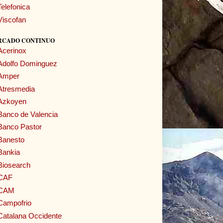
Telefonica
Viscofan
RCADO CONTINUO
Acerinox
Adolfo Dominguez
Amper
Atresmedia
Azkoyen
Banco de Valencia
Banco Pastor
Banesto
Bankia
Biosearch
CAF
CAM
Campofrio
Catalana Occidente