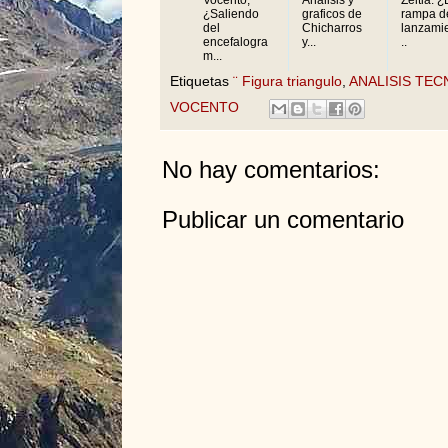
¿Saliendo
graficos de
rampa d
del
Chicharros
lanzamie
encefalogra
y...
..
m...
Etiquetas
¨ Figura triangulo
,
ANALISIS TEC
VOCENTO
No hay comentarios:
Publicar un comentario