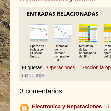
ENTRADAS RELACIONADAS
Operacion
Operacion
Resultado
Resu
bajista con
de la
de las
de la
CFDs de
semana
operaciones
oper
Union...
compra de
del Bl...
del bl
BM...
Etiquetas
- Operaciones
,
- Seccion la o
3 comentarios:
Electronica y Reparaciones
15 