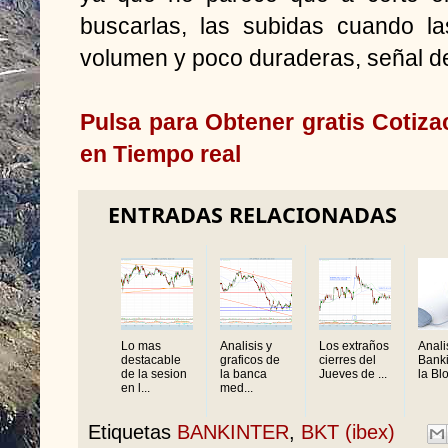
buscarlas, las subidas cuando l
volumen y poco duraderas, señal de
Pulsa para Obtener gratis Cotiz
en Tiempo real
ENTRADAS RELACIONADAS
Lo mas
Analisis y
Los extraños
Anali
destacable
graficos de
cierres del
Banki
de la sesion
la banca
Jueves de ...
la Blo
en l...
med...
Etiquetas
BANKINTER
,
BKT (ibex)