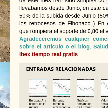
de este mes han sido simples cor
llevabamos desde Junio, en este c
50% de la subida desde Junio (50
los retrocesos de Fibonacci.) En 
que rompiera el soporte de 6,80 el v
Agradeceremos cualquier comen
sobre el articulo o el blog. Sa
ibex tiempo real gratis
ENTRADAS RELACIONADAS
Europac: A la
Europac
Gráficos
Valor
espera de la
rompe al
semanales
dest
ruptura ...
alza y podría
de Europac,
del 